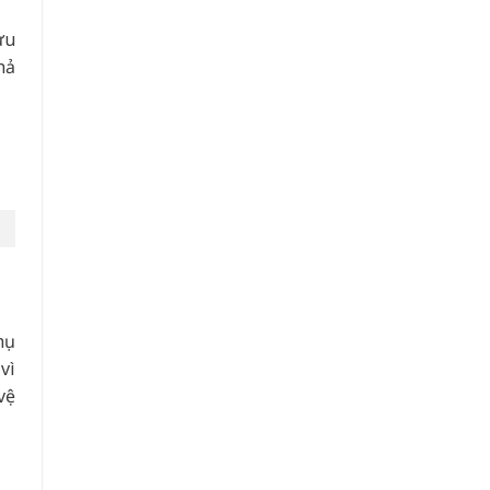
ưu
hả
hụ
vì
vệ