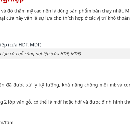
ý và độ thẩm mỹ cao nên là dòng sản phẩm bán chạy nhất. M
 cửa này vẫn là sự lựa chọn thích hợp ở các vị trí khô thoán
u tạo cửa gỗ công nghiệp (cửa HDF, MDF)
n đã được xử lý kỹ lưỡng, khả năng chống mối mọt và co
g 2 lớp ván gỗ, có thể là mdf hoặc hdf và được định hình th
mm/tấm