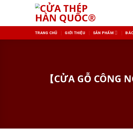
Skip
to
content
TRANG CHỦ
GIỚI THIỆU
SẢN PHẨM
BÁO
【CỬA GỖ CÔNG N