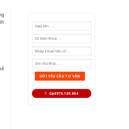
ng
ời
kể
Gọi 0976.169.864