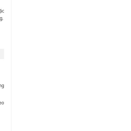
ặc
g.
ng
eo