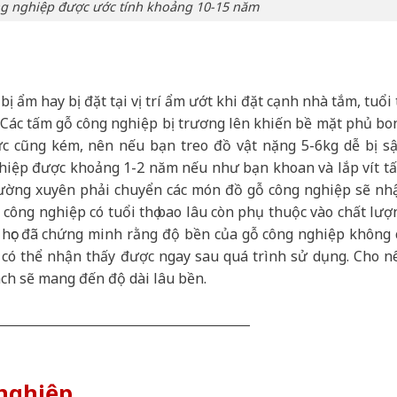
ng nghiệp được ước tính khoảng 10-15 năm
ẩm hay bị đặt tại vị trí ẩm ướt khi đặt cạnh nhà tắm, tuổi t
 Các tấm gỗ công nghiệp bị trương lên khiến bề mặt phủ bo
lực cũng kém, nên nếu bạn treo đồ vật nặng 5-6kg dễ bị sậ
nghiệp được khoảng 1-2 năm nếu như bạn khoan và lắp vít t
thường xuyên phải chuyển các món đồ gỗ công nghiệp sẽ nh
 công nghiệp có tuổi thọ bao lâu còn phụ thuộc vào chất lượ
a học đã chứng minh rằng độ bền của gỗ công nghiệp không 
ỉ có thể nhận thấy được ngay sau quá trình sử dụng. Cho n
ch sẽ mang đến độ dài lâu bền.
_________________________________________
 nghiệp