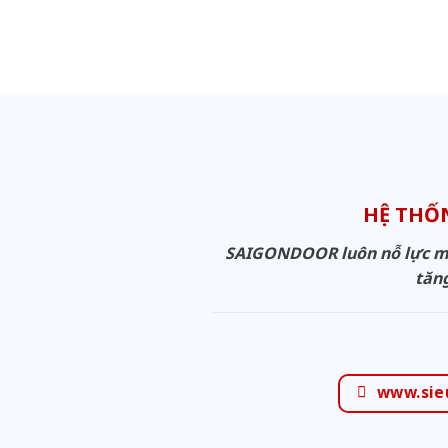
HỆ THỐ
SAIGONDOOR luôn nỗ lực man
tăng
www.sie