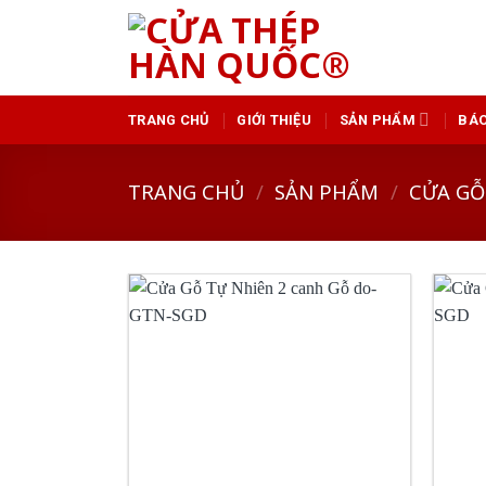
Skip
to
content
TRANG CHỦ
GIỚI THIỆU
SẢN PHẨM
BÁO
TRANG CHỦ
/
SẢN PHẨM
/
CỬA GỖ