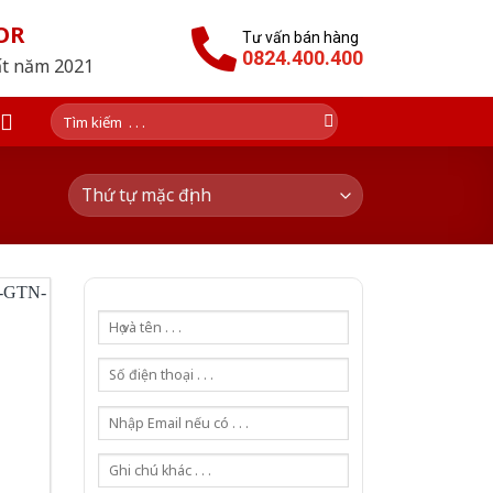
OR
Tư vấn bán hàng
0824.400.400
ất năm 2021
Tìm
kiếm: