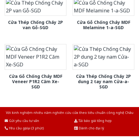
Cửa Thép Chống Cháy 2P
Cửa Gỗ Chống Cháy MDF
van Gỗ-SGD
Melamine 1-a-SGD
Cửa Gỗ Chống Cháy MDF
Cửa Thép Chống Cháy 2P
Veneer P1R2 Căm Xe-
dung 2 tay nam Cửa-a-
SGD
SGD
Với kinh nghiệm nhiêu năm nghiên cứu cửa theo tiêu chuẩn công nghệ Châu
Âu.Chúng tôi tự tin là nhà sản xuất & cung cấp hàng đầu tại Việt Nam!
Gửi yêu cầu tư vấn
Tải báo giá tổng hợp
Yêu cầu gọi lại (3 phút)
Dành cho đại lý