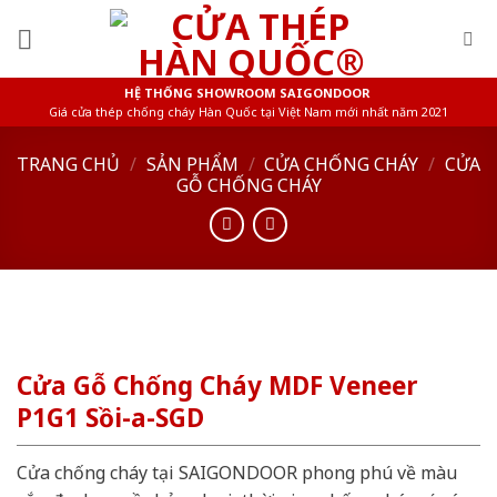
Skip
to
content
HỆ THỐNG SHOWROOM SAIGONDOOR
Giá cửa thép chống cháy Hàn Quốc tại Việt Nam mới nhất năm 2021
TRANG CHỦ
/
SẢN PHẨM
/
CỬA CHỐNG CHÁY
/
CỬA
GỖ CHỐNG CHÁY
Cửa Gỗ Chống Cháy MDF Veneer
P1G1 Sồi-a-SGD
Cửa chống cháy tại SAIGONDOOR phong phú về màu