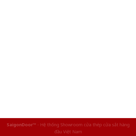
SaigonDoor™
- Hệ thống Showroom cửa thép cửa sắt hàng
đầu Việt Nam