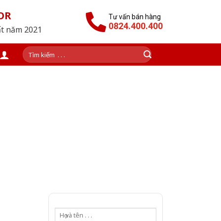
OR
Tư vấn bán hàng
0824.400.400
ất năm 2021
Tìm
kiếm:
HÒNG NGỦ CAO CẤP