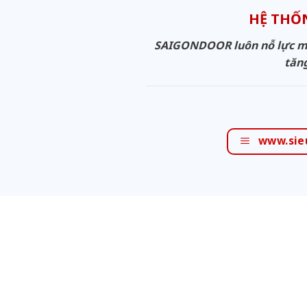
HỆ THỐ
SAIGONDOOR luôn nỗ lực man
tăng
www.sie