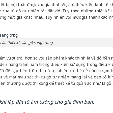
ết bị nội thất được các gia đình Việt có điều kiện kinh tế k
nh của tủ gỗ tự nhiên rất đắt đỏ. Tùy theo những thiết kế t
hững mức giá khác nhau. Tuy nhiên với mức giá thành cao n
.
 áo thiết kế vân gỗ sang trọng
m vượt trội hơn so với sản phẩm khác chính là về độ bền r
n đến hàng trăm năm trong điều kiện sử dụng trong điều ki
đã đề cập bên trên thì gỗ tự nhiên có thể dễ dàng trạm t
t về mặt màu sắc thì tủ gỗ tự nhiên mang lại vẻ đẹp cổ kí
hiên thường được thi công để thiết kế tủ quần áo như là gỗ 
hi lắp đặt tủ âm tường cho gia đình bạn.