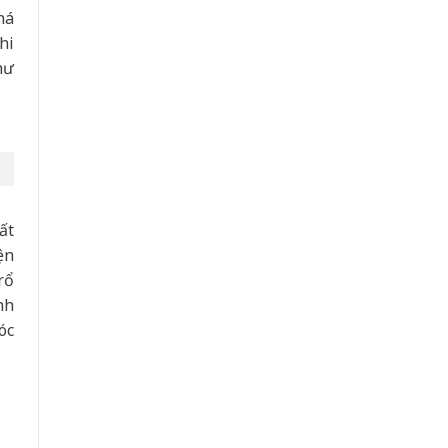
há
hi
hư
ất
ện
rổ
nh
óc