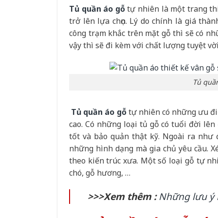
Tủ quần áo gỗ
tự nhiên là một trang thi
trở lên lựa chọn. Lý do chính là giá thà
công trạm khắc trên mặt gỗ thì sẽ có n
vậy thì sẽ đi kèm với chất lượng tuyệt vời
Tủ quần
Tủ quần áo gỗ
tự nhiên có những ưu điể
cao. Có những loại tủ gỗ có tuổi đời lê
tốt và bảo quản thật kỹ. Ngoài ra như 
những hình dạng mà gia chủ yêu cầu. Xé
theo kiến trúc xưa. Một số loại gỗ tự n
chó, gỗ hương, …
>>>Xem thêm :
Những lưu ý k