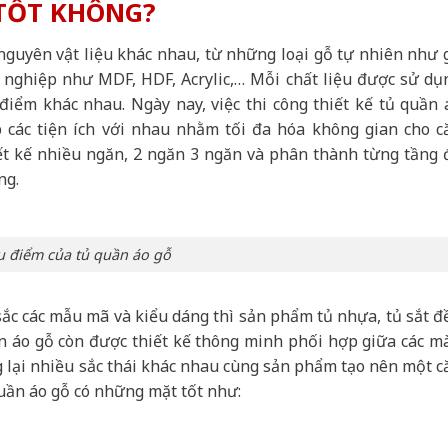
 TỐT KHÔNG?
nguyên vật liệu khác nhau, từ những loại gỗ tự nhiên như 
g nghiệp như MDF, HDF, Acrylic,… Mỗi chất liệu được sử dụ
iểm khác nhau. Ngày nay, việc thi công thiết kế tủ quần 
 các tiện ích với nhau nhằm tối đa hóa không gian cho c
ết kế nhiều ngăn, 2 ngăn 3 ngăn và phân thành từng tầng 
ng.
 điểm của tủ quần áo gỗ
sắc các mẫu mã và kiểu dáng thì sản phẩm tủ nhựa, tủ sắt đ
ần áo gỗ còn được thiết kế thông minh phối hợp giữa các m
 lại nhiều sắc thái khác nhau cùng sản phẩm tạo nên một c
uần áo gỗ có những mặt tốt như: