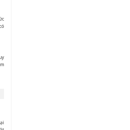
ức
có
uy
ém
ại
ật