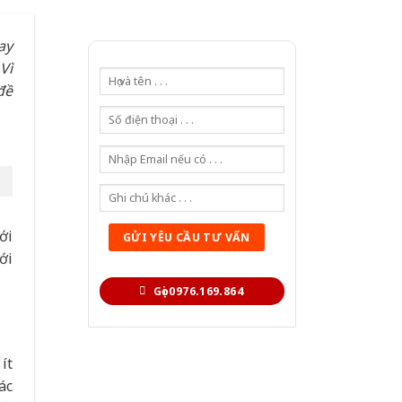
ay
Vì
đề
ới
ới
Gọi 0976.169.864
ít
ác