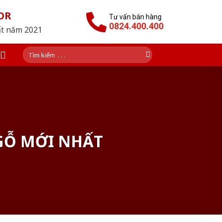
OR
Tư vấn bán hàng
0824.400.400
ất năm 2021
Tìm
kiếm:
 GỖ MỚI NHẤT