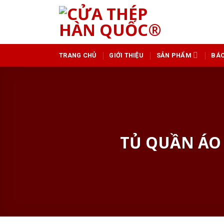
Skip
to
content
TRANG CHỦ
GIỚI THIỆU
SẢN PHẨM
BÁO
TỦ QUẦN ÁO 