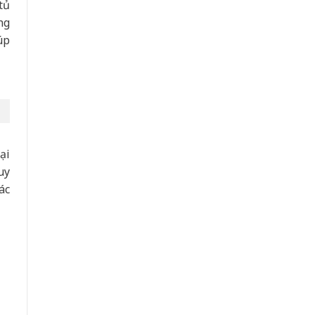
tủ
ng
úp
ại
uy
ác