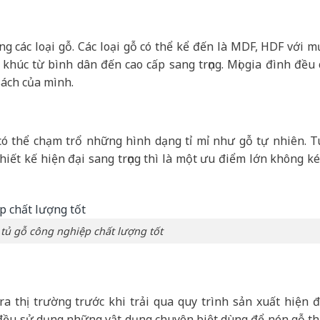
g các loại gỗ. Các loại gỗ có thể kể đến là MDF, HDF với m
húc từ bình dân đến cao cấp sang trọng. Mọi gia đình đều 
sách của mình.
có thể chạm trổ những hình dạng tỉ mỉ như gỗ tự nhiên. T
hiết kế hiện đại sang trọng thì là một ưu điểm lớn không k
tủ gỗ công nghiệp chất lượng tốt
 thị trường trước khi trải qua quy trình sản xuất hiện đ
đều sử dụng những vật dụng chuyên biệt dùng để nén gỗ th